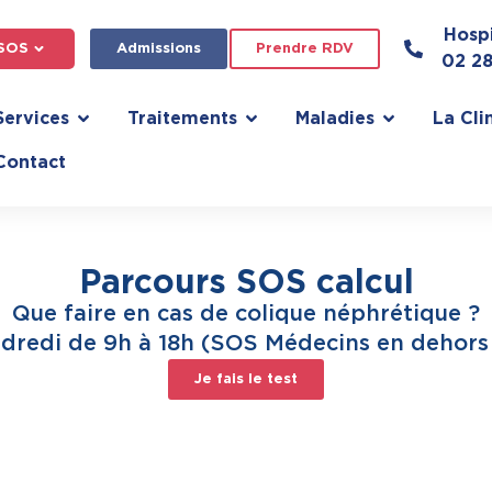
Hospi
SOS
Admissions
Prendre RDV
02 2
Services
Traitements
Maladies
La Cli
Contact
Parcours SOS calcul
Que faire en cas de colique néphrétique ?
dredi de 9h à 18h (SOS Médecins en dehors 
Je fais le test