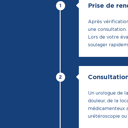
Prise de re
Après vérificatio
une consultation.
Lors de votre éva
soulager rapide
Consultatio
Un urologue de la
douleur, de la loc
médicamenteux av
urétéroscopie ou l