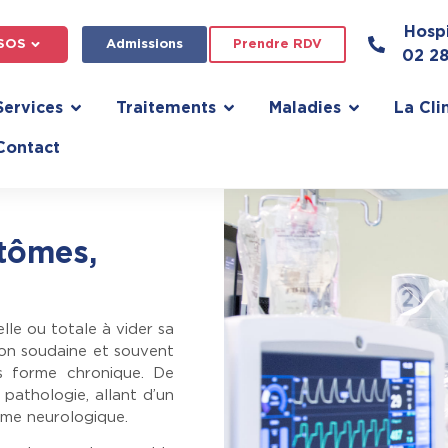
Hospi
SOS
Admissions
Prendre RDV
02 2
Services
Traitements
Maladies
La Cli
Contact
ptômes,
elle ou totale à vider sa
çon soudaine et souvent
us forme chronique. De
 pathologie, allant d’un
lème neurologique.