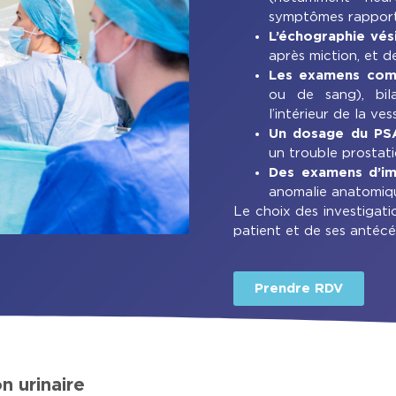
symptômes rapport
L’échographie vés
après miction, et de
Les examens com
ou de sang), bil
l’intérieur de la vess
Un dosage du PSA
un trouble prostat
Des examens d’im
anomalie anatomiqu
Le choix des investigati
patient et de ses antécé
Prendre RDV
n urinaire