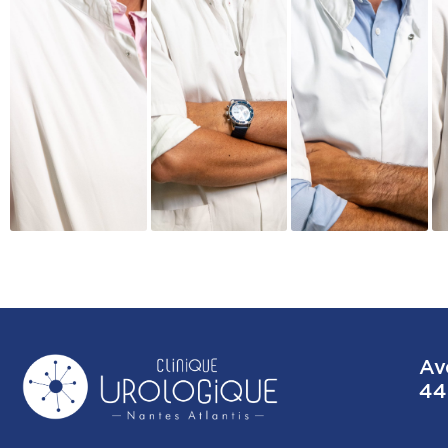
Av
44