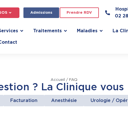
Hospi
SOS
Admissions
Prendre RDV
02 2
Services
Traitements
Maladies
La Cli
Contact
Accueil
/
FAQ
stion ? La Clinique vous
Facturation
Anesthésie
Urologie / Opér