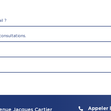
il ?
consultations.
Appeler l
enue Jacques Cartier