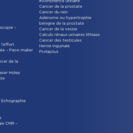
Incontinence urinaire
Cancer de la prostate
Cancer du rein
Adénome ou hypertrophie
bénigne de la prostate
scopie –
Cancer de la vessie
Calculs rénaux urinaires lithiase
Cancer des testicules
l’effort
Hernie inguinale
ée – Pace-maker
Prolapsus
ncer de la
laser Holep
ate
M Echographie
e
gie CMR –