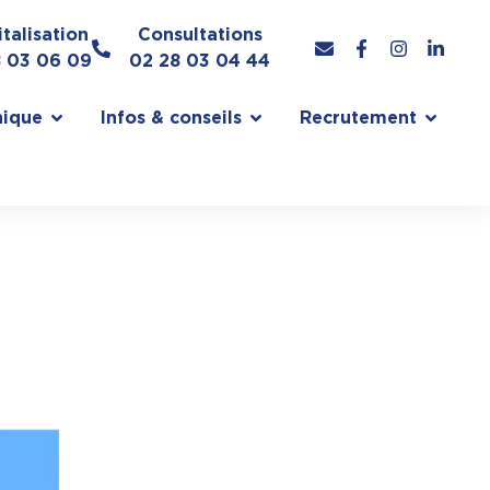
talisation
Consultations
8 03 06 09
02 28 03 04 44
nique
Infos & conseils
Recrutement