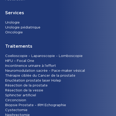
Services
Urolog
ie
Urologie pédiatrique
Oncolog
ie
Traitements
Coelioscopie – Laparoscopie – Lomboscopie
HIFU – Focal One
Incontinence urinaire à l’effort
Neuromodulation sacrée – Pace-maker vésical
Thérapie ciblée du Cancer de la prostate
Enucléation prostate laser Holep
Résection de la prostate
Résection de la vessie
Sphincter artificiel
Circoncision
Biopsie Prostate – IRM Echographie
Cystectomie
Nephrectomie