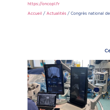
https://oncopl.fr
Accueil
/
Actualités
/
Congrès national de
Ce