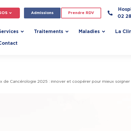
Hospi
SOS
Admissions
Prendre RDV
02 2
Services
Traitements
Maladies
La Cli
Contact
x de Cancérologie 2025 : innover et coopérer pour mieux soigner