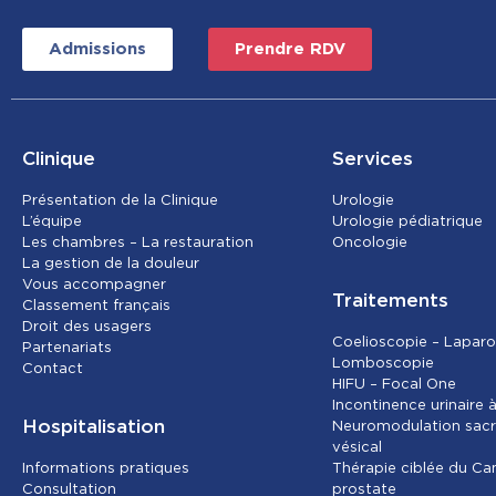
Admissions
Prendre RDV
Clinique
Services
Présentation de la Clinique
Urolog
ie
L’équipe
Urologie pédiatrique
Les chambres – La restauration
Oncolog
ie
La gestion de la douleur
Vous accompagner
Traitements
Classement français
Droit des usagers
Coelioscopie – Laparo
Partenariats
Lomboscopie
Contact
HIFU – Focal One
Incontinence urinaire à 
Hospitalisation
Neuromodulation sacr
vésical
Informations pratiques
Thérapie ciblée du Ca
Consultation
prostate